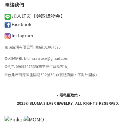
聯絡我們
加入好友【領取購物金
】
Facebook
Instagram
布瑪生活有限公司 統編
:
91067079
✪客服信箱: bluma.service@gmail.com
✪M/T: 0909507335(恕不提供電話客服)
​✪台北市南港區重陽路532號5F(非實體店面，不對外開放)
-
隱私權政策
-
ALL RIGHTS RESERVED.
2025© BLUMA SILVER JEWELRY
.