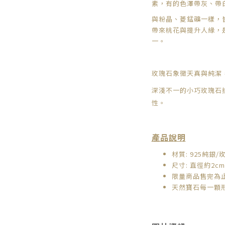
素，有的色澤帶灰、帶
與粉晶、菱錳礦一樣，
帶來桃花與提升人緣，
一。
玫瑰石象徵天真與純潔
深淺不一的小巧玫瑰石
性。
產品說明
材質: 925純銀/
尺寸: 直徑約2cm
限量商品售完為
天然寶石每一顆