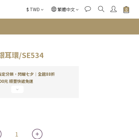
$
TWD
繁體中文
耳環/SE534
指定分類，閃耀七夕｜全館88折
00元 順豐快遞免運