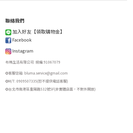
聯絡我們
加入好友【領取購物金
】
Facebook
Instagram
布瑪生活有限公司 統編
:
91067079
✪客服信箱: bluma.service@gmail.com
✪M/T: 0909507335(恕不提供電話客服)
​✪台北市南港區重陽路532號5F(非實體店面，不對外開放)