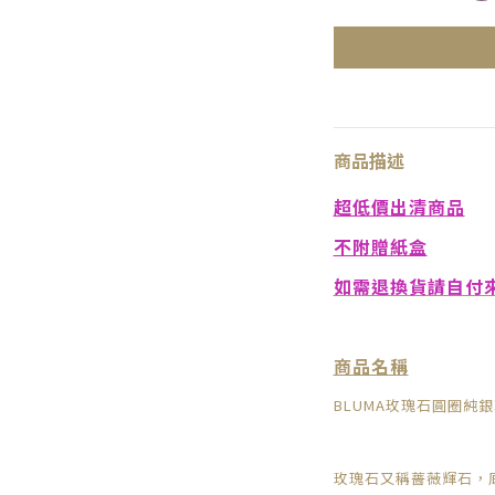
商品描述
超低價出清商品
不附贈紙盒
如需退換貨請自付
商品名稱
BLUMA玫瑰石圓圈純
玫瑰石又稱薔薇輝石，