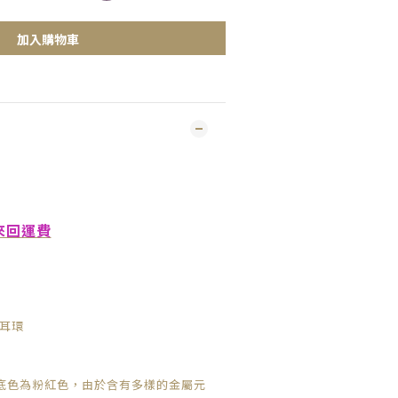
加入購物車
來回運費
銀耳環
底色為粉紅色，由於含有多樣的金屬元