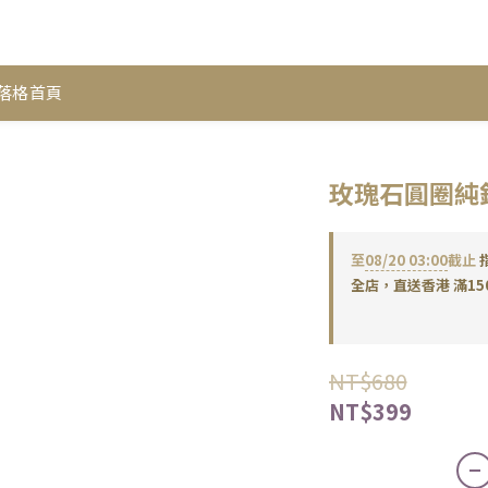
落格首頁
玫瑰石圓圈純銀
至
08/20 03:00
截止
全店，直送香港 滿15
NT$680
NT$399