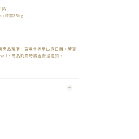
拍攝
m/體重55kg
若商品預購，賣場會標示出貨日期，
若賣
mail，商品到貨時將會發送通知。