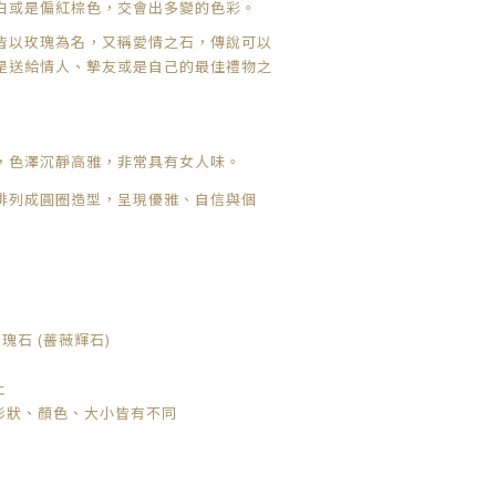
白或是偏紅棕色，交會出多變的色彩。
皆以玫瑰為名，又稱愛情之石，傳說可以
是送給情人、摯友或是自己的最佳禮物之
，色澤沉靜高雅，非常具有女人味。
排列成圓圈造型，呈現優雅、自信與個
玫瑰石 (薔薇輝石)
止
形狀、顏色、大小皆有不同