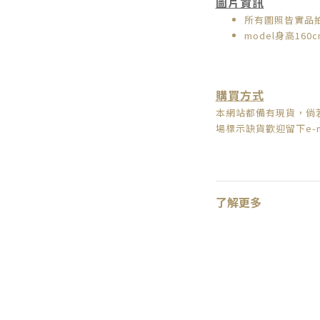
圖片資訊
所有圖照皆實品
model身高160c
購買方式
本網站都備有現貨，倘
場標示缺貨歡迎留下e-
了解更多