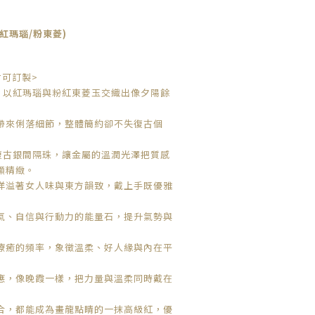
紅瑪瑙/粉東菱)
寸可訂製>
，以
紅瑪瑙
與
粉紅東菱玉
交織出像夕陽餘
帶來俐落細節，整體簡約卻不失復古個
復古銀間隔珠
，讓金屬的溫潤光澤把質感
顯精緻。
洋溢著女人味與東方韻致，戴上手既優雅
氣、自信與行動力的能量石，提升氣勢與
療癒的頻率，象徵溫柔、好人緣與內在平
應，像晚霞一樣，把力量與溫柔同時戴在
合，都能成為畫龍點睛的一抹高級紅，優