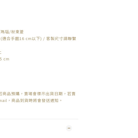
/紅瑪瑙/粉東菱
m (適合手圍16 cm以下) / 客製尺寸請聯繫
止
5 cm
若商品預購，賣場會標示出貨日期，
若賣
mail，商品到貨時將會發送通知。