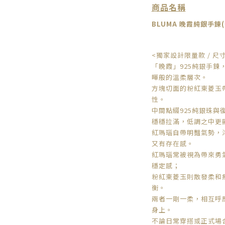
商品名稱
BLUMA
晚霞純銀手鍊(
<獨家設計限量款 / 尺
「晚霞」925純銀手鍊
暉般的溫柔層次。
方塊切面的粉紅東菱玉
性。
中間點綴
925純銀珠
與
穩穩拉滿，低調之中更
紅瑪瑙自帶明豔氣勢，
又有存在感。
紅瑪瑙
常被視為帶來勇
穩定感；
粉紅東菱玉
則散發柔和
衡。
兩者一剛一柔，相互呼
身上。
不論日常穿搭或正式場