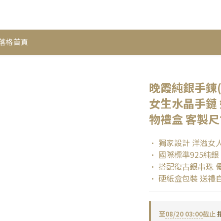
落格首頁
晚霞純銀手鍊(紅
女生水晶手鏈 
物禮盒 客製尺
• 獨家設計 洋溢女
• 國際標準925純銀
• 搭配復古銀串珠 
• 硬紙盒包裝 送禮
至
08/20 03:00
截止