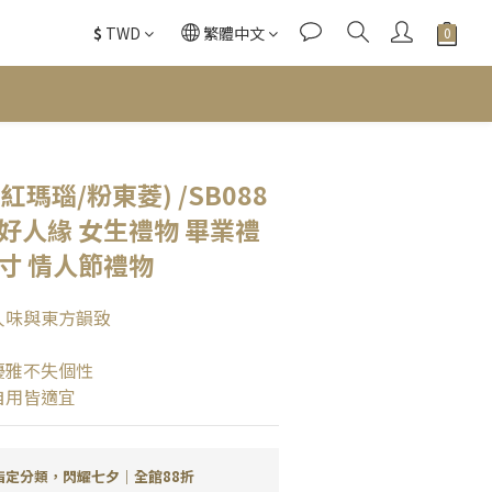
$
TWD
繁體中文
瑪瑙/粉東菱) /SB088
好人緣 女生禮物 畢業禮
寸 情人節禮物
人味與東方韻致
優雅不失個性 
自用皆適宜
指定分類，閃耀七夕｜全館88折