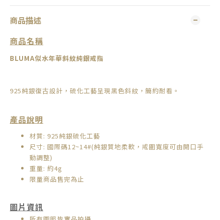
商品描述
商品名稱
BLUMA
似水年華斜紋純銀戒指
925純銀復古設計，硫化工藝呈現黑色斜紋，簡約耐看。
產品說明
材質: 925純銀硫化工藝
尺寸: 國際碼12~14#(
純銀質地柔軟，
戒圍寬度可由開口手
動調整
)
重量: 約4g
限量商品售完為止
圖片資訊
所有圖照皆實品拍攝