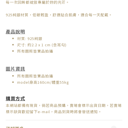
每一次回眸都綻放專屬於妳的光芒。
925純銀材質，低敏輕盈，舒適貼合肌膚，適合每一天配戴。
產品說明
材質: 925純銀
尺寸: 約2.2 x 1 cm (含耳勾)
所有圖照皆實品拍攝
圖片資訊
所有圖照皆實品拍攝
model身高160cm/體重55kg
購買方式
本網站都備有現貨，倘若商品預購，賣場會標示出貨日期，
若賣場
標示缺貨歡迎留下e-mail，商品到貨時將會發送通知。