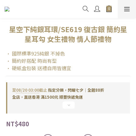
星空下純銀耳環/SE619 復古銀 簡約星
星耳勾 女生禮物 情人節禮物
• 國際標準925純銀 不掉色
• 簡約好搭配 時尚有型
• 硬紙盒包裝 送禮自用皆適宜
至
08/20 03:00
截止
指定分類，閃耀七夕｜全館88折
全店，直送香港 滿1500元 順豐快遞免運
NT$480