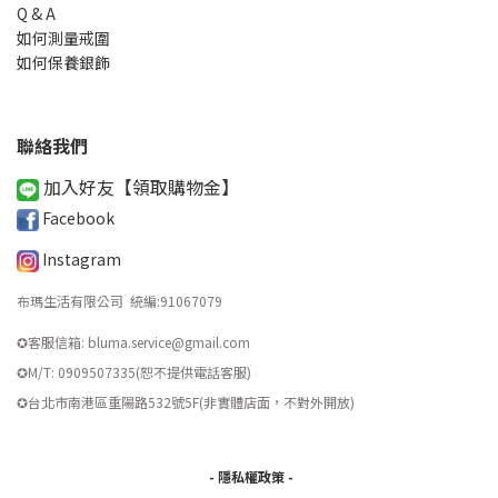
Q & A
如何測量戒圍
如何保養銀飾
聯絡我們
加入好友【領取購物金
】
Facebook
Instagram
布瑪生活有限公司 統編
:
91067079
✪客服信箱: bluma.service@gmail.com
✪M/T: 0909507335(恕不提供電話客服)
​✪台北市南港區重陽路532號5F(非實體店面，不對外開放)
-
隱私權政策
-