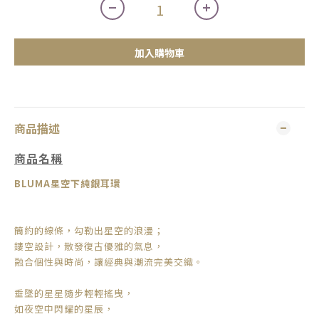
加入購物車
商品描述
商品名稱
BLUMA
星空下純銀耳環
簡約的線條，勾勒出星空的浪漫；
鏤空設計，散發復古優雅的氣息，
融合個性與時尚，讓經典與潮流完美交織。
垂墜的星星隨步輕輕搖曳，
如夜空中閃耀的星辰，