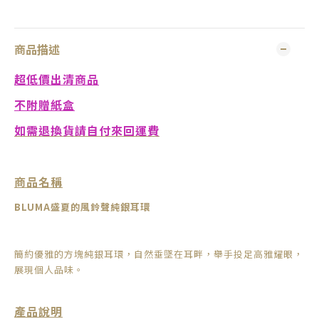
商品描述
超低價出清商品
不附贈紙盒
如需退換貨請自付來回運費
商品名稱
BLUMA
盛夏的風鈴聲純銀耳環
簡約優雅的方塊純銀耳環，自然垂墜在耳畔，舉手投足高雅耀眼，
展現個人品味。
產品說明