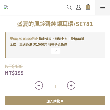
盛夏的風鈴聲純銀耳環/SE781
至
08/20 03:00
截止
指定分類，閃耀七夕｜全館88折
全店，直送香港 滿1500元 順豐快遞免運
NT$480
NT$299
加入購物車