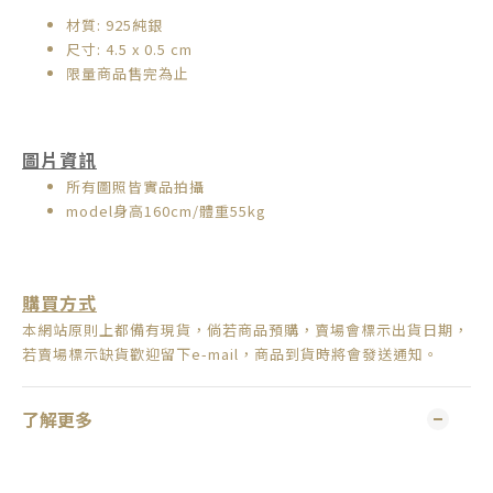
材質: 925純銀
尺寸: 4.5 x 0.5 cm
限量商品售完為止
圖片資訊
所有圖照皆實品拍攝
model身高160cm/體重55kg
購買方式
本網站原則上都備有現貨，倘若商品預購，賣場會標示出貨日期，
若賣場標示缺貨歡迎留下e-mail，商品到貨時將會發送通知。
了解更多