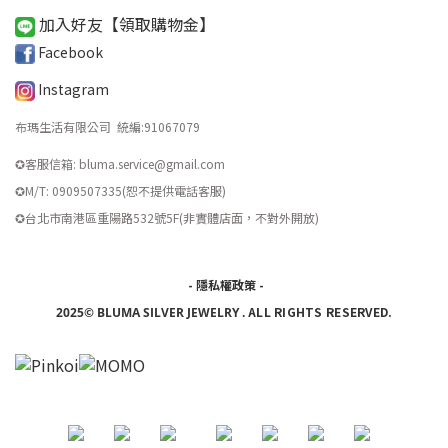
加入好友【領取購物金
】
Facebook
Instagram
布瑪生活有限公司 統編
:
91067079
✪客服信箱: bluma.service@gmail.com
✪M/T: 0909507335(恕不提供電話客服)
​✪台北市南港區重陽路532號5F(非實體店面，不對外開放)
-
隱私權政策
-
ALL RIGHTS RESERVED.
2025© BLUMA SILVER JEWELRY
.