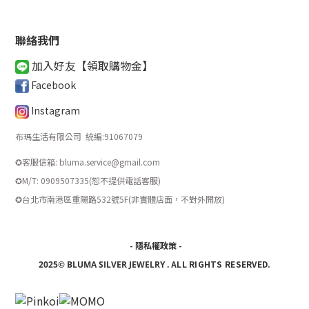
聯絡我們
加入好友【領取購物金
】
Facebook
Instagram
布瑪生活有限公司 統編
:
91067079
✪客服信箱: bluma.service@gmail.com
✪M/T: 0909507335(恕不提供電話客服)
​✪台北市南港區重陽路532號5F(非實體店面，不對外開放)
-
隱私權政策
-
ALL RIGHTS RESERVED.
2025© BLUMA SILVER JEWELRY
.