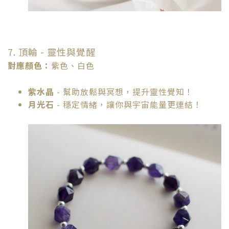
7. 頂輪 - 靈性與覺醒
對應顏色：
紫色、白色
紫水晶
- 幫助放鬆與冥想，提升靈性覺知！
月光石
- 穩定情緒，讓你與宇宙能量更連結！