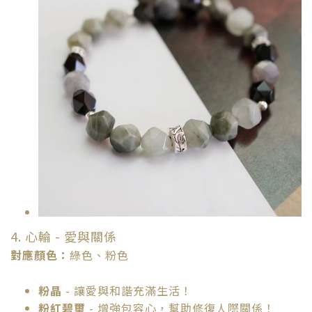
4. 心輪 - 愛與關係
對應顏色：
綠色、粉色
粉晶
- 讓愛與和諧充滿生活！
粉紅碧璽
- 增強包容心，幫助修復人際關係！