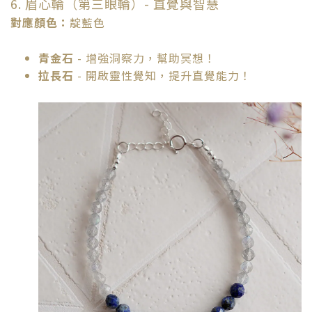
6. 眉心輪（第三眼輪）- 直覺與智慧
對應顏色：
靛藍色
青金石
- 增強洞察力，幫助冥想！
拉長石
- 開啟靈性覺知，提升直覺能力！