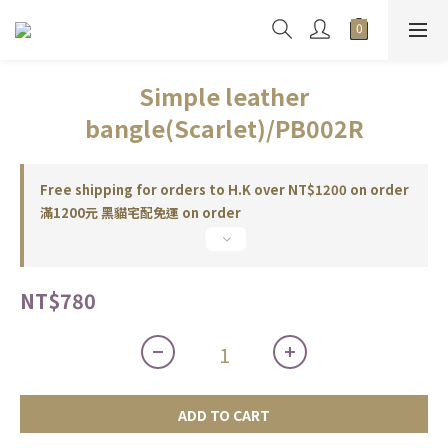
Simple leather
bangle(Scarlet)/PB002R
Free shipping for orders to H.K over NT$1200 on order
滿1200元 黑貓宅配免運 on order
NT$780
ADD TO CART