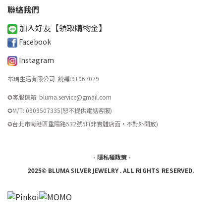
聯絡我們
加入好友【領取購物金
】
Facebook
Instagram
布瑪生活有限公司 統編
:
91067079
✪客服信箱: bluma.service@gmail.com
✪M/T: 0909507335(恕不提供電話客服)
​✪台北市南港區重陽路532號5F(非實體店面，不對外開放)
-
隱私權政策
-
ALL RIGHTS RESERVED.
2025© BLUMA SILVER JEWELRY
.