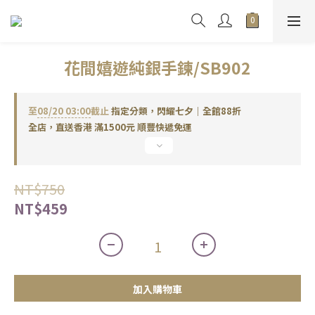
花間嬉遊純銀手鍊/SB902
至
08/20 03:00
截止
指定分類，閃耀七夕｜全館88折
全店，直送香港 滿1500元 順豐快遞免運
NT$750
NT$459
加入購物車