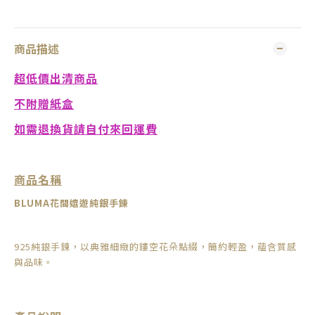
商品描述
超低價出清商品
不附贈紙盒
如需退換貨請自付來回運費
商品名稱
BLUMA
花間嬉遊純銀手鍊
925純銀手鍊，以典雅細緻的鏤空花朵點綴，簡約輕盈，蘊含質感
與品味。