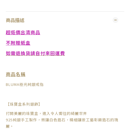
商品描述
超低價出清商品
不附贈紙盒
如需退換貨請自付來回運費
商品名稱
BLUMA極光純銀戒指
【珠寶盒系列銀飾】
打開美麗的珠寶盒，進入令人嚮往的綺麗世界
925純銀手工製作，微鑲白色鋯石，精細鑲嵌工藝彰顯鋯石的瑰
麗。