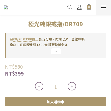
極光純銀戒指/DR709
至
08/20 03:00
截止
指定分類，閃耀七夕｜全館88折
全店，直送香港 滿1500元 順豐快遞免運
NT$580
NT$399
加入購物車