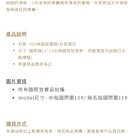
純銀的清新、14k金色的華麗與玫瑰金的優雅，在款款設計中綻放
無與倫比的美麗。
產品說明
材質: 925純銀加鍍銀/白色鋯石
尺寸: 國際碼11~13#(
純銀質地柔軟，
戒圍寬度可由開口手
動調整
)
限量商品售完為止
圖片資訊
所有圖照皆實品拍攝
model尺寸- 中指國際圍13#/ 無名指國際圍11#
購買方式
本網站原則上都備有現貨，倘若商品預購，賣場會標示出貨日期，