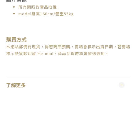
所有圖照皆實品拍攝
model身高160cm/體重55kg
購買方式
本網站都備有現貨，倘若商品預購，賣場會標示出貨日期，
若賣場
標示缺貨歡迎留下e-mail，商品到貨時將會發送通知。
了解更多