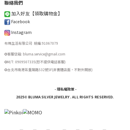
聯絡我們
加入好友【領取購物金
】
Facebook
Instagram
布瑪生活有限公司 統編
:
91067079
✪客服信箱: bluma.service@gmail.com
✪M/T: 0909507335(恕不提供電話客服)
​✪台北市南港區重陽路532號5F(非實體店面，不對外開放)
-
隱私權政策
-
ALL RIGHTS RESERVED.
2025© BLUMA SILVER JEWELRY
.