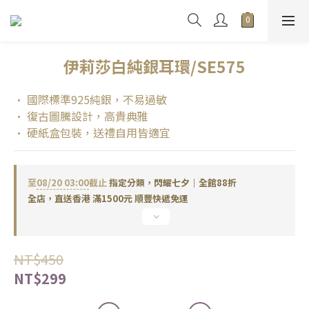
伊莉莎白純銀耳環/SE575
• 國際標準925純銀，不易過敏
• 復古圖騰設計，高貴典雅
• 硬紙盒包裝，送禮自用皆適宜
至
08/20 03:00
截止
指定分類，閃耀七夕｜全館88折
全店，直送香港 滿1500元 順豐快遞免運
NT$450
NT$299