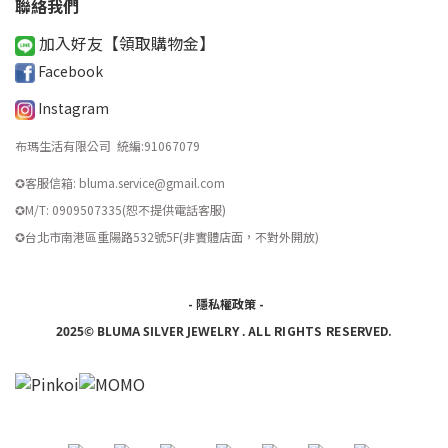
聯絡我們
加入好友【領取購物金
】
Facebook
Instagram
布瑪生活有限公司 統編
:
91067079
✪客服信箱: bluma.service@gmail.com
✪M/T: 0909507335(恕不提供電話客服)
​✪台北市南港區重陽路532號5F(非實體店面，不對外開放)
-
隱私權政策
-
ALL RIGHTS RESERVED.
2025© BLUMA SILVER JEWELRY
.