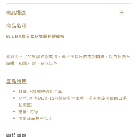
商品描述
商品名稱
BLUMA
夏日繁花雙層純銀戒指
絕對少不了的雙層純銀戒指，葉子拼接出的古銀圖騰，以白色鋯石
點綴，細膩別緻，品味出色。
產品說明
材質: 925純銀硫化工藝
尺寸: 國際碼10~12#(
純銀質地柔軟，
戒圍寬度可由開口手
動調整
)
重量: 約3g
限量商品售完為止
圖片資訊