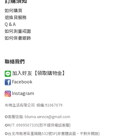
訂購須知
如何購買
退換貨服務
Q & A
如何測量戒圍
如何保養銀飾
聯絡我們
加入好友【領取購物金
】
Facebook
Instagram
布瑪生活有限公司 統編
:
91067079
✪客服信箱: bluma.service@gmail.com
✪M/T: 0909507335(恕不提供電話客服)
​✪台北市南港區重陽路532號5F(非實體店面，不對外開放)