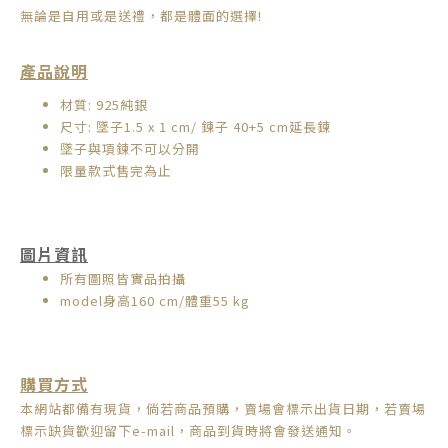
無論是自用或是送禮，都是體面的選擇!
產品說明
材質: 925純銀
尺寸: 墜子1.5
x 1 cm/
鍊子
40+5 cm延長鍊
墜子與項鍊不可以分開
限量款式售完為止
圖片資訊
所有圖照皆實品拍攝
model身高160 cm/體重55 kg
購買方式
本網站都備有現貨，倘若商品預購，賣場會標示出貨日期，
若賣場
標示缺貨歡迎留下e-mail，商品到貨時將會發送通知。