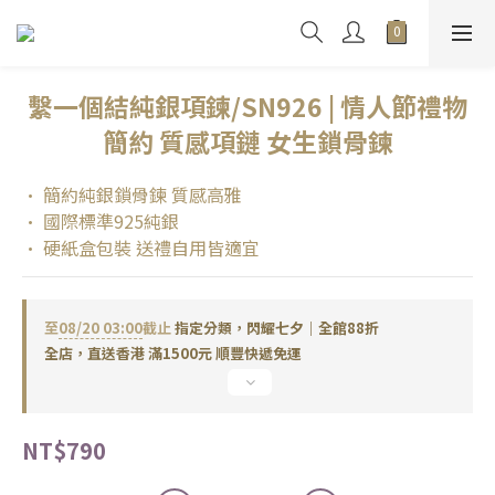
繫一個結純銀項鍊/SN926 | 情人節禮物
簡約 質感項鏈 女生鎖骨鍊
• 簡約純銀鎖骨鍊 質感高雅
• 國際標準925純銀
• 硬紙盒包裝 送禮自用皆適宜
至
08/20 03:00
截止
指定分類，閃耀七夕｜全館88折
全店，直送香港 滿1500元 順豐快遞免運
NT$790