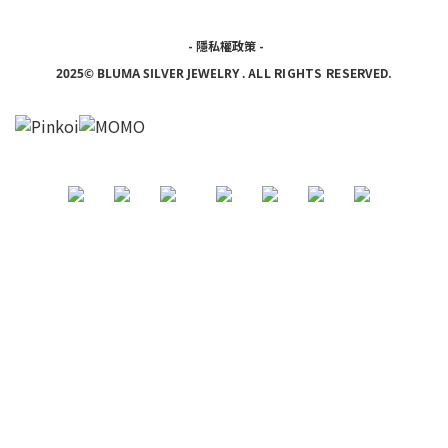
-
隱私權政策
-
ALL RIGHTS RESERVED.
2025© BLUMA SILVER JEWELRY
.