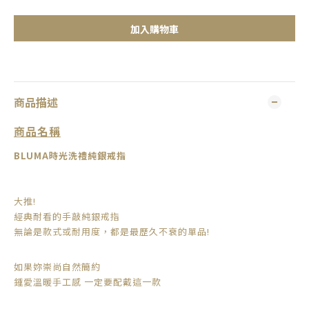
加入購物車
商品描述
商品名稱
BLUMA
時光洗禮純銀戒指
大推!
經典耐看的手敲純銀戒指
無論是款式或耐用度，都是最歷久不衰的單品!
如果妳崇尚自然簡約
鍾愛溫暖手工感 一定要配戴這一款