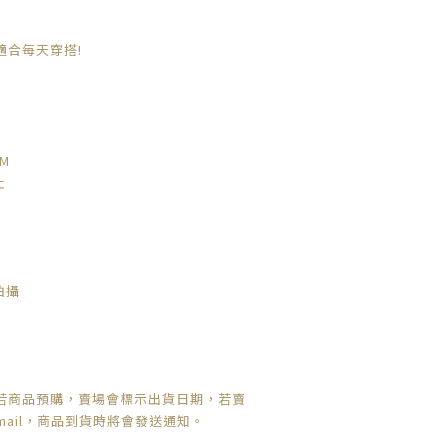
適合每天穿搭!
CM
止
拍攝
若商品預購，賣場會標示出貨日期，
若賣
mail，商品到貨時將會發送通知。