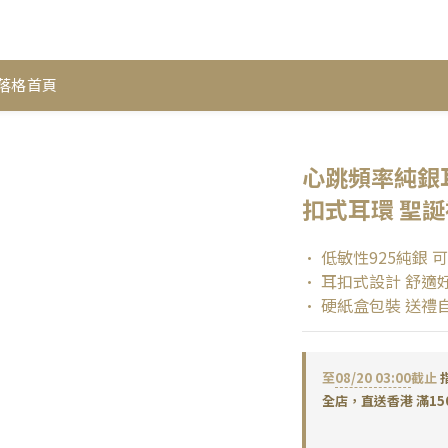
落格首頁
心跳頻率純銀耳環
扣式耳環 聖誕
• 低敏性925純銀 
• 耳扣式設計 舒適
• 硬紙盒包裝 送禮
至
08/20 03:00
截止
全店，直送香港 滿15