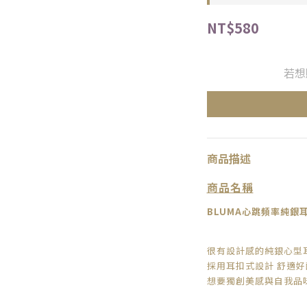
NT$580
若想
商品描述
商品名稱
BLUMA
心跳頻率純銀
很有設計感的純銀心型
採用耳扣式設計 舒適好
想要獨創美感與自我品味