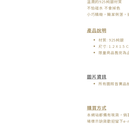
溫潤的925純銀材質
不怕碰水 不會掉色
小巧精緻，簡潔俐落，
產品說明
材質: 925純銀
尺寸: 1.2 X 1.5 
限量商品售完為
圖片資訊
所有圖照皆實品
購買方式
本網站都備有現貨，倘
場標示缺貨歡迎留下e-