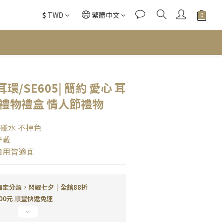
$
TWD
繁體中文
/SE605| 簡約 愛心 耳
禮物禮盒 情人節禮物
可碰水 不掉色
好戴
自用皆適宜
指定分類，閃耀七夕｜全館88折
00元 順豐快遞免運