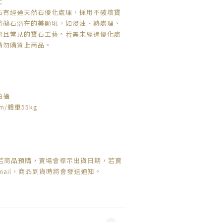
止
石有經過天然石優化處理，採用不破壞寶
將礦石潛在的美顯現，如浸油、熱處理、
認且常見的寶石工藝。若需未經過優化處
請勿購買此商品。
拍攝
m/體重55kg
若商品預購，賣場會標示出貨日期，
若賣
mail，商品到貨時將會發送通知。