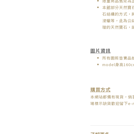
限量商品售完為
本館部分天然寶
石結構的方式，
浸蠟等，此為公
理的天然寶石，
圖片資訊
所有圖照皆實品
model身高160c
購買方式
本網站都備有現貨，倘
場標示缺貨歡迎留下e-