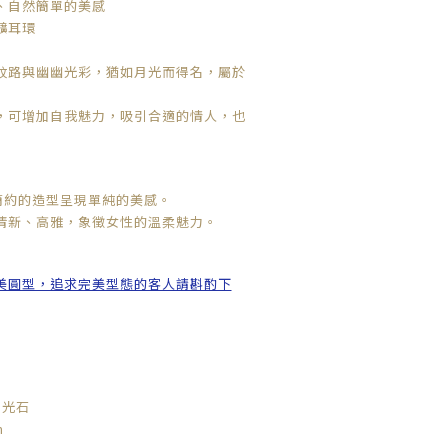
、自然簡單的美感
礦耳環
紋路與幽幽光彩，猶如月光而得名，屬於
"，可增加自我魅力，吸引合適的情人，也
簡約的造型呈現單純的美感。
清新、高雅，象徵女性的溫柔魅力。
美圓型，追求完美型態的客人請斟酌下
月光石
m