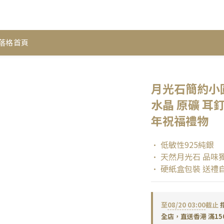
落格首頁
月光石簡約小圓純
水晶 原礦 耳
年祝福禮物
• 低敏性925純銀
• 天然月光石 品味
• 硬紙盒包裝 送禮
至
08/20 03:00
截止
全店，直送香港 滿15