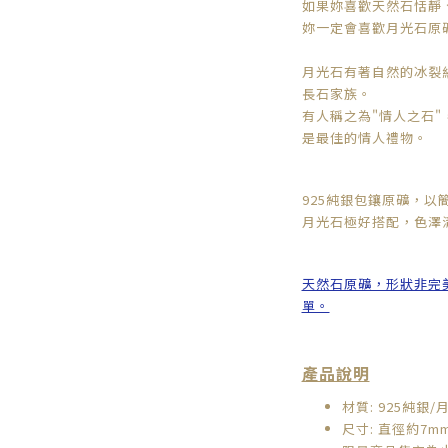
如果妳喜歡天然石恬靜
妳一定會喜歡月光石原
月光石有著自然的冰裂
長石家族。
有人稱之為"情人之石
是最佳的情人禮物。
925純銀包鑲原礦，以
月光石極好搭配，色澤
天然石原礦，形狀非完
單。
產品說明
材質: 925純銀/
尺寸: 直徑約7m