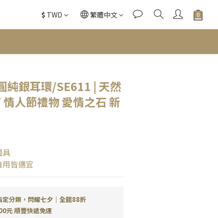
$
TWD
繁體中文
銀耳環/SE611 | 天然
釘 情人節禮物 愛情之石 新
獨具
自用皆適宜
指定分類，閃耀七夕｜全館88折
00元 順豐快遞免運