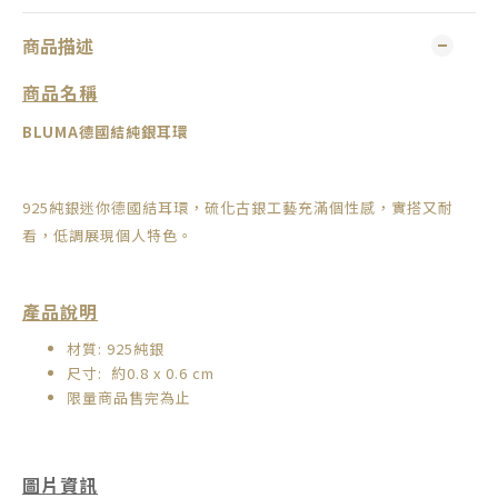
商品描述
商品名稱
BLUMA
德國結純銀耳環
925純銀迷你德國結耳環，
硫化古銀工藝充滿個性感，
實搭又耐
看，
低調展現個人特色。
產品說明
材質: 925純銀
尺寸: 約0.8 x 0.6 cm
限量商品售完為止
圖片資訊